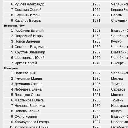
6
Рублёв Александр
1965
Челябинс
7
Семакин Сергей
1965
Кирово-Ч
8
Слушняк Игорь
1972
Пермь
9
Хасанов Василь
1971
Снежинск
Ветераны 50+
1
Горбачёв Евгений
1963
Екатеринб
2
Погребной Игорь
1963
Челябинс
3
Попов Валерий
1963
Кунгур
4
Семёнов Владимир
1960
Челябинс
5
Хрустов Владимир
1962
Екатеринб
6
Шестериков Юрий
1960
Челябинс
7
Ярков Сергей
1949
Сысерть
Женщины
1
Валеева Аня
1987
Челябинс
2
Гуменная Мария
1985
Москва
3
Демшина Оксана
1986
Тюмень
4
Лебедева Елена
1987
Саратов
5
Левицкая Ольга
1981
Москва
6
Мартынова Ольга
1986
Тюмень
7
Нечаева Василиса
1980
Новоурал
8
Попова Галина
1965
Кунгур
9
Сусло Ксения
1984
Екатеринб
10
Хабибулаева Резеда
1987
Набережн
11
Хуснутдинова Алина
1996
Октябрьск