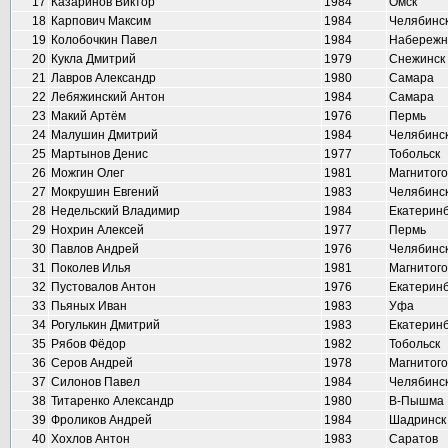
17
Казаринов Виктор
1984
Омск
18
Карпович Максим
1984
Челябинс
19
Колобочкин Павел
1984
Набережн
20
Кукла Дмитрий
1979
Снежинск
21
Лавров Александр
1980
Самара
22
Лебяжинский Антон
1984
Самара
23
Макий Артём
1976
Пермь
24
Малушин Дмитрий
1984
Челябинс
25
Мартынов Денис
1977
Тобольск
26
Можгин Олег
1981
Магнитого
27
Мокрушин Евгений
1983
Челябинс
28
Недельский Владимир
1984
Екатеринб
29
Нохрин Алексей
1977
Пермь
30
Павлов Андрей
1976
Челябинс
31
Поколев Илья
1981
Магнитого
32
Пустовалов Антон
1976
Екатеринб
33
Пьяных Иван
1983
Уфа
34
Рогулькин Дмитрий
1983
Екатеринб
35
Рябов Фёдор
1982
Тобольск
36
Серов Андрей
1978
Магнитого
37
Силонов Павел
1984
Челябинс
38
Титаренко Александр
1980
В-Пышма
39
Фроликов Андрей
1984
Шадринск
40
Хохлов Антон
1983
Саратов