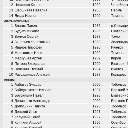
12
Чеканова Ксения
1989
Челябинс
13
Шершнёва Наталия
1986
Пермь
14
Ягода Ирина
1990
Тюмень
Элита (мужчины)
1
Благих Павел
1986
п.Слюдор
2
Будько Михаил
1986
Екатеринб
3
Волков Сергей
1987
Томск
4
Зиновьев Константин
1988
Зеленодо
5
Иванов Тимофей
1990
Ижевск
6
Меньшиков Илья
1989
Тюмень
7
Меркушев Артем
1989
Киров
8
Петров Владислав
1990
Екатеринб
9
Печенин Евгений
1984
Ижевск
10
Рассадников Алексей
1987
Кольцово
Андеры
1
Айбатов Эльдар
2000
Тобольск
2
Баймухаметов Ильнар
1997
Верхний 
3
Брусницин Павел
1993
Екатеринб
4
Денисенко Александр
2000
Верхняя 
5
Долгушинн Никита
1996
Тобольск
6
Донской Илья
1997
Тобольск
7
Калуцкий Сегей
1997
Тобольск
8
Коняхин Андрей
1996
Оренбург