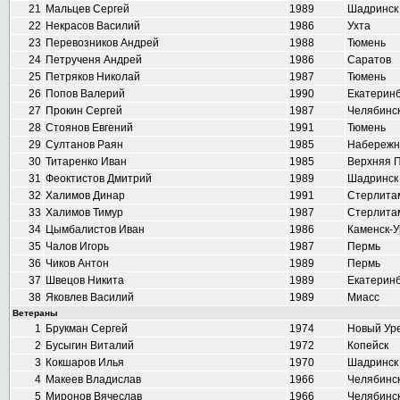
21
Мальцев Сергей
1989
Шадринск
22
Некрасов Василий
1986
Ухта
23
Перевозников Андрей
1988
Тюмень
24
Петрученя Андрей
1986
Саратов
25
Петряков Николай
1987
Тюмень
26
Попов Валерий
1990
Екатеринб
27
Прокин Сергей
1987
Челябинс
28
Стоянов Евгений
1991
Тюмень
29
Султанов Раян
1985
Набережн
30
Титаренко Иван
1985
Верхняя 
31
Феоктистов Дмитрий
1989
Шадринск
32
Халимов Динар
1991
Стерлита
33
Халимов Тимур
1987
Стерлита
34
Цымбалистов Иван
1986
Каменск-У
35
Чалов Игорь
1987
Пермь
36
Чиков Антон
1989
Пермь
37
Швецов Никита
1989
Екатеринб
38
Яковлев Василий
1989
Миасс
Ветераны
1
Брукман Сергей
1974
Новый Ур
2
Бусыгин Виталий
1972
Копейск
3
Кокшаров Илья
1970
Шадринск
4
Макеев Владислав
1966
Челябинс
5
Миронов Вячеслав
1966
Челябинс