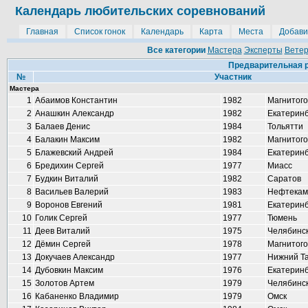
Календарь любительских соревнований
Главная
Список гонок
Календарь
Карта
Места
Добави
Все категории
Мастера
Эксперты
Вете
Предварительная р
№
Участник
Мастера
1
Абаимов Константин
1982
Магнитого
2
Анашкин Александр
1982
Екатеринб
3
Балаев Денис
1984
Тольятти
4
Балакин Максим
1982
Магнитого
5
Блажевский Андрей
1984
Екатеринб
6
Бредихин Сергей
1977
Миасс
7
Будкин Виталий
1982
Саратов
8
Васильев Валерий
1983
Нефтекам
9
Воронов Евгений
1981
Екатеринб
10
Голик Сергей
1977
Тюмень
11
Деев Виталий
1975
Челябинс
12
Дёмин Сергей
1978
Магнитого
13
Докучаев Александр
1977
Нижний Т
14
Дубовкин Максим
1976
Екатеринб
15
Золотов Артем
1979
Челябинс
16
Кабаненко Владимир
1979
Омск