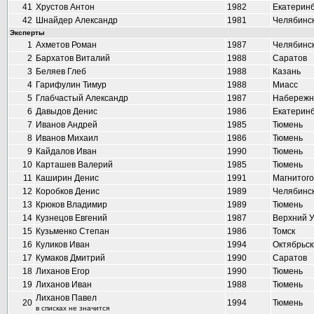
41
Хрустов Антон
1982
Екатеринб
42
Шнайдер Александр
1981
Челябинс
Эксперты
1
Ахметов Роман
1987
Челябинс
2
Бархатов Виталий
1988
Саратов
3
Беляев Глеб
1988
Казань
4
Гарифулин Тимур
1988
Миасс
5
Глабчастый Александр
1987
Набережн
6
Давыдов Денис
1986
Екатеринб
7
Иванов Андрей
1985
Тюмень
8
Иванов Михаил
1986
Тюмень
9
Кайдалов Иван
1990
Тюмень
10
Карташев Валерий
1985
Тюмень
11
Каширин Денис
1991
Магнитого
12
Коробков Денис
1989
Челябинс
13
Крюков Владимир
1989
Тюмень
14
Кузнецов Евгений
1987
Верхний 
15
Кузьменко Степан
1986
Томск
16
Куликов Иван
1994
Октябрьск
17
Кумаков Дмитрий
1990
Саратов
18
Лиханов Егор
1990
Тюмень
19
Лиханов Иван
1988
Тюмень
Лиханов Павел
20
1994
Тюмень
в списках не значится