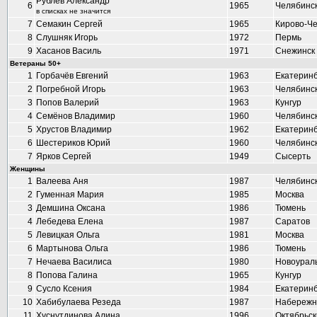
Рублёв Александр
6
1965
Челябинс
в списках не значится
7
Семакин Сергей
1965
Кирово-Ч
8
Слушняк Игорь
1972
Пермь
9
Хасанов Василь
1971
Снежинск
Ветераны 50+
1
Горбачёв Евгений
1963
Екатеринб
2
Погребной Игорь
1963
Челябинс
3
Попов Валерий
1963
Кунгур
4
Семёнов Владимир
1960
Челябинс
5
Хрустов Владимир
1962
Екатеринб
6
Шестериков Юрий
1960
Челябинс
7
Ярков Сергей
1949
Сысерть
Женщины
1
Валеева Аня
1987
Челябинс
2
Гуменная Мария
1985
Москва
3
Демшина Оксана
1986
Тюмень
4
Лебедева Елена
1987
Саратов
5
Левицкая Ольга
1981
Москва
6
Мартынова Ольга
1986
Тюмень
7
Нечаева Василиса
1980
Новоурал
8
Попова Галина
1965
Кунгур
9
Сусло Ксения
1984
Екатеринб
10
Хабибулаева Резеда
1987
Набережн
11
Хуснутдинова Алина
1996
Октябрьск