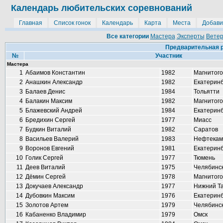
Календарь любительских соревнований
Главная
Список гонок
Календарь
Карта
Места
Добави
Все категории
Мастера
Эксперты
Вете
Предварительная р
№
Участник
Мастера
1
Абаимов Константин
1982
Магнитого
2
Анашкин Александр
1982
Екатеринб
3
Балаев Денис
1984
Тольятти
4
Балакин Максим
1982
Магнитого
5
Блажевский Андрей
1984
Екатеринб
6
Бредихин Сергей
1977
Миасс
7
Будкин Виталий
1982
Саратов
8
Васильев Валерий
1983
Нефтекам
9
Воронов Евгений
1981
Екатеринб
10
Голик Сергей
1977
Тюмень
11
Деев Виталий
1975
Челябинс
12
Дёмин Сергей
1978
Магнитого
13
Докучаев Александр
1977
Нижний Т
14
Дубовкин Максим
1976
Екатеринб
15
Золотов Артем
1979
Челябинс
16
Кабаненко Владимир
1979
Омск