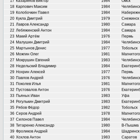
17
Казаринов Виктор
1984
Омск
18
Карпович Максим
1984
Челябинс
19
Колобочкин Павел
1984
Набережн
20
Кукла Дмитрий
1979
Снежинск
21
Лавров Александр
1980
Самара
22
Лебяжинский Антон
1984
Самара
23
Макий Артём
1976
Пермь
24
Малушин Дмитрий
1984
Челябинс
25
Мартынов Денис
1977
Тобольск
26
Можгин Олег
1981
Магнитого
27
Мокрушин Евгений
1983
Челябинс
28
Недельский Владимир
1984
Екатеринб
29
Нохрин Алексей
1977
Пермь
30
Павлов Андрей
1976
Челябинс
31
Поколев Илья
1981
Магнитого
32
Пустовалов Антон
1976
Екатеринб
33
Пьяных Иван
1983
Уфа
34
Рогулькин Дмитрий
1983
Екатеринб
35
Рябов Фёдор
1982
Тобольск
36
Серов Андрей
1978
Магнитого
37
Силонов Павел
1984
Челябинс
38
Титаренко Александр
1980
В-Пышма
39
Фроликов Андрей
1984
Шадринск
40
Хохлов Антон
1983
Саратов