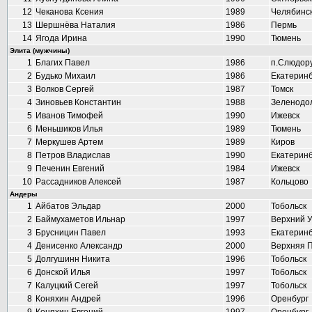
12
Чеканова Ксения
1989
Челябинс
13
Шершнёва Наталия
1986
Пермь
14
Ягода Ирина
1990
Тюмень
Элита (мужчины)
1
Благих Павел
1986
п.Слюдор
2
Будько Михаил
1986
Екатеринб
3
Волков Сергей
1987
Томск
4
Зиновьев Константин
1988
Зеленодо
5
Иванов Тимофей
1990
Ижевск
6
Меньшиков Илья
1989
Тюмень
7
Меркушев Артем
1989
Киров
8
Петров Владислав
1990
Екатеринб
9
Печенин Евгений
1984
Ижевск
10
Рассадников Алексей
1987
Кольцово
Андеры
1
Айбатов Эльдар
2000
Тобольск
2
Баймухаметов Ильнар
1997
Верхний 
3
Брусницин Павел
1993
Екатеринб
4
Денисенко Александр
2000
Верхняя 
5
Долгушинн Никита
1996
Тобольск
6
Донской Илья
1997
Тобольск
7
Калуцкий Сегей
1997
Тобольск
8
Коняхин Андрей
1996
Оренбург