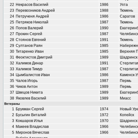
22
Некрасов Василий
1986
Ухта
23
Перевозников Андрей
1988
Тюмень
24
Петрученя Андрей
1986
Саратов
25
Петряков Николай
1987
Тюмень
26
Попов Валерий
1990
Екатеринб
27
Прокин Сергей
1987
Челябинс
28
Стоянов Евгений
1991
Тюмень
29
Султанов Раян
1985
Набережн
30
Титаренко Иван
1985
Верхняя 
31
Феоктистов Дмитрий
1989
Шадринск
32
Халимов Динар
1991
Стерлита
33
Халимов Тимур
1987
Стерлита
34
Цымбалистов Иван
1986
Каменск-У
35
Чалов Игорь
1987
Пермь
36
Чиков Антон
1989
Пермь
37
Швецов Никита
1989
Екатеринб
38
Яковлев Василий
1989
Миасс
Ветераны
1
Брукман Сергей
1974
Новый Ур
2
Бусыгин Виталий
1972
Копейск
3
Кокшаров Илья
1970
Шадринск
4
Макеев Владислав
1966
Челябинс
5
Миронов Вячеслав
1966
Челябинс