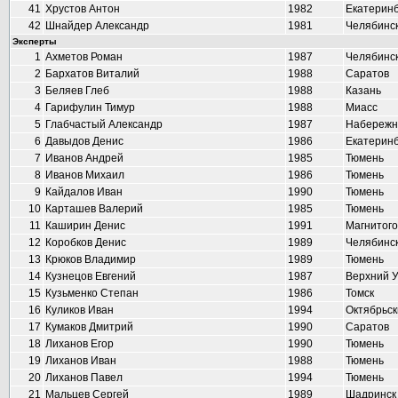
41
Хрустов Антон
1982
Екатеринб
42
Шнайдер Александр
1981
Челябинс
Эксперты
1
Ахметов Роман
1987
Челябинс
2
Бархатов Виталий
1988
Саратов
3
Беляев Глеб
1988
Казань
4
Гарифулин Тимур
1988
Миасс
5
Глабчастый Александр
1987
Набережн
6
Давыдов Денис
1986
Екатеринб
7
Иванов Андрей
1985
Тюмень
8
Иванов Михаил
1986
Тюмень
9
Кайдалов Иван
1990
Тюмень
10
Карташев Валерий
1985
Тюмень
11
Каширин Денис
1991
Магнитого
12
Коробков Денис
1989
Челябинс
13
Крюков Владимир
1989
Тюмень
14
Кузнецов Евгений
1987
Верхний 
15
Кузьменко Степан
1986
Томск
16
Куликов Иван
1994
Октябрьск
17
Кумаков Дмитрий
1990
Саратов
18
Лиханов Егор
1990
Тюмень
19
Лиханов Иван
1988
Тюмень
20
Лиханов Павел
1994
Тюмень
21
Мальцев Сергей
1989
Шадринск