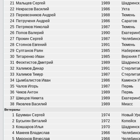
21
Мальцев Сергей
1989
Шадринск
22
Некрасов Василий
1986
Ухта
23
Перевозников Андрей
1988
Тюмень
24
Петрученя Андрей
1986
Саратов
25
Петряков Николай
1987
Тюмень
26
Попов Валерий
1990
Екатеринб
27
Прокин Сергей
1987
Челябинс
28
Стоянов Евгений
1991
Тюмень
29
Султанов Раян
1985
Набережн
30
Титаренко Иван
1985
Верхняя 
31
Феоктистов Дмитрий
1989
Шадринск
32
Халимов Динар
1991
Стерлита
33
Халимов Тимур
1987
Стерлита
34
Цымбалистов Иван
1986
Каменск-У
35
Чалов Игорь
1987
Пермь
36
Чиков Антон
1989
Пермь
37
Швецов Никита
1989
Екатеринб
38
Яковлев Василий
1989
Миасс
Ветераны
1
Брукман Сергей
1974
Новый Ур
2
Бусыгин Виталий
1972
Копейск
3
Кокшаров Илья
1970
Шадринск
4
Макеев Владислав
1966
Челябинс
5
Миронов Вячеслав
1966
Челябинс