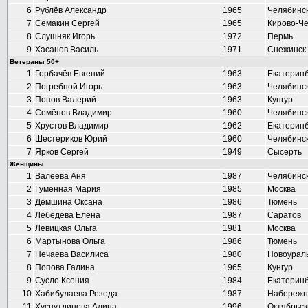
6
Рублёв Александр
1965
Челябинс
7
Семакин Сергей
1965
Кирово-Ч
8
Слушняк Игорь
1972
Пермь
9
Хасанов Василь
1971
Снежинск
Ветераны 50+
1
Горбачёв Евгений
1963
Екатеринб
2
Погребной Игорь
1963
Челябинс
3
Попов Валерий
1963
Кунгур
4
Семёнов Владимир
1960
Челябинс
5
Хрустов Владимир
1962
Екатеринб
6
Шестериков Юрий
1960
Челябинс
7
Ярков Сергей
1949
Сысерть
Женщины
1
Валеева Аня
1987
Челябинс
2
Гуменная Мария
1985
Москва
3
Демшина Оксана
1986
Тюмень
4
Лебедева Елена
1987
Саратов
5
Левицкая Ольга
1981
Москва
6
Мартынова Ольга
1986
Тюмень
7
Нечаева Василиса
1980
Новоурал
8
Попова Галина
1965
Кунгур
9
Сусло Ксения
1984
Екатеринб
10
Хабибулаева Резеда
1987
Набережн
11
Хуснутдинова Алина
1996
Октябрьск