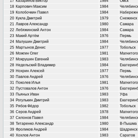
17
Казаринов Виктор
1984
Омск
18
Карпович Максим
1984
Челябинс
19
Колобочкин Павел
1984
Набережн
20
Кукла Дмитрий
1979
Снежинск
21
Лавров Александр
1980
Самара
22
Лебяжинский Антон
1984
Самара
23
Макий Артём
1976
Пермь
24
Малушин Дмитрий
1984
Челябинс
25
Мартынов Денис
1977
Тобольск
26
Можгин Олег
1981
Магнитого
27
Мокрушин Евгений
1983
Челябинс
28
Недельский Владимир
1984
Екатеринб
29
Нохрин Алексей
1977
Пермь
30
Павлов Андрей
1976
Челябинс
31
Поколев Илья
1981
Магнитого
32
Пустовалов Антон
1976
Екатеринб
33
Пьяных Иван
1983
Уфа
34
Рогулькин Дмитрий
1983
Екатеринб
35
Рябов Фёдор
1982
Тобольск
36
Серов Андрей
1978
Магнитого
37
Силонов Павел
1984
Челябинс
38
Титаренко Александр
1980
В-Пышма
39
Фроликов Андрей
1984
Шадринск
40
Хохлов Антон
1983
Саратов