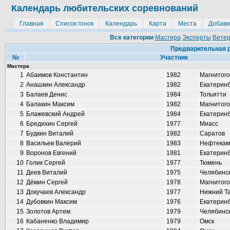
Календарь любительских соревнований
Главная
Список гонок
Календарь
Карта
Места
Добави
Все категории
Мастера
Эксперты
Вете
Предварительная р
№
Участник
Мастера
1
Абаимов Константин
1982
Магнитого
2
Анашкин Александр
1982
Екатеринб
3
Балаев Денис
1984
Тольятти
4
Балакин Максим
1982
Магнитого
5
Блажевский Андрей
1984
Екатеринб
6
Бредихин Сергей
1977
Миасс
7
Будкин Виталий
1982
Саратов
8
Васильев Валерий
1983
Нефтекам
9
Воронов Евгений
1981
Екатеринб
10
Голик Сергей
1977
Тюмень
11
Деев Виталий
1975
Челябинс
12
Дёмин Сергей
1978
Магнитого
13
Докучаев Александр
1977
Нижний Т
14
Дубовкин Максим
1976
Екатеринб
15
Золотов Артем
1979
Челябинс
16
Кабаненко Владимир
1979
Омск