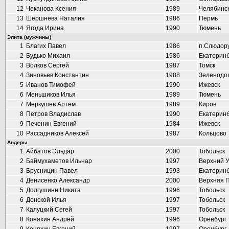
12
Чеканова Ксения
1989
Челябинс
13
Шершнёва Наталия
1986
Пермь
14
Ягода Ирина
1990
Тюмень
Элита (мужчины)
1
Благих Павел
1986
п.Слюдор
2
Будько Михаил
1986
Екатеринб
3
Волков Сергей
1987
Томск
4
Зиновьев Константин
1988
Зеленодо
5
Иванов Тимофей
1990
Ижевск
6
Меньшиков Илья
1989
Тюмень
7
Меркушев Артем
1989
Киров
8
Петров Владислав
1990
Екатеринб
9
Печенин Евгений
1984
Ижевск
10
Рассадников Алексей
1987
Кольцово
Андеры
1
Айбатов Эльдар
2000
Тобольск
2
Баймухаметов Ильнар
1997
Верхний 
3
Брусницин Павел
1993
Екатеринб
4
Денисенко Александр
2000
Верхняя 
5
Долгушинн Никита
1996
Тобольск
6
Донской Илья
1997
Тобольск
7
Калуцкий Сегей
1997
Тобольск
8
Коняхин Андрей
1996
Оренбург