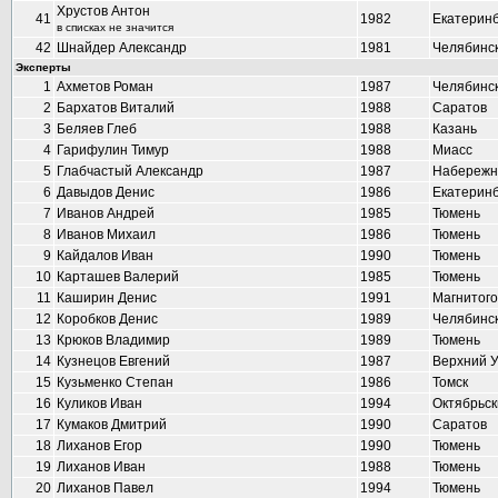
Хрустов Антон
41
1982
Екатеринб
в списках не значится
42
Шнайдер Александр
1981
Челябинс
Эксперты
1
Ахметов Роман
1987
Челябинс
2
Бархатов Виталий
1988
Саратов
3
Беляев Глеб
1988
Казань
4
Гарифулин Тимур
1988
Миасс
5
Глабчастый Александр
1987
Набережн
6
Давыдов Денис
1986
Екатеринб
7
Иванов Андрей
1985
Тюмень
8
Иванов Михаил
1986
Тюмень
9
Кайдалов Иван
1990
Тюмень
10
Карташев Валерий
1985
Тюмень
11
Каширин Денис
1991
Магнитого
12
Коробков Денис
1989
Челябинс
13
Крюков Владимир
1989
Тюмень
14
Кузнецов Евгений
1987
Верхний 
15
Кузьменко Степан
1986
Томск
16
Куликов Иван
1994
Октябрьск
17
Кумаков Дмитрий
1990
Саратов
18
Лиханов Егор
1990
Тюмень
19
Лиханов Иван
1988
Тюмень
20
Лиханов Павел
1994
Тюмень