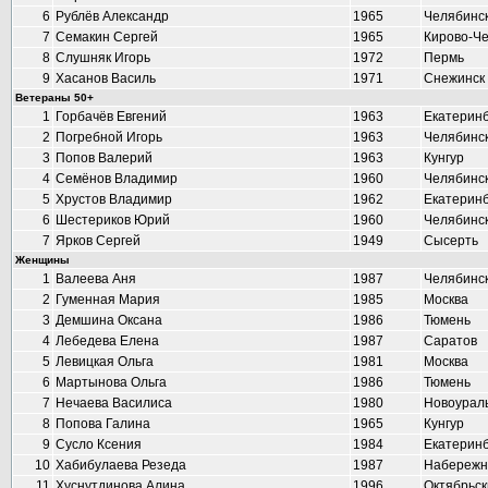
6
Рублёв Александр
1965
Челябинс
7
Семакин Сергей
1965
Кирово-Ч
8
Слушняк Игорь
1972
Пермь
9
Хасанов Василь
1971
Снежинск
Ветераны 50+
1
Горбачёв Евгений
1963
Екатеринб
2
Погребной Игорь
1963
Челябинс
3
Попов Валерий
1963
Кунгур
4
Семёнов Владимир
1960
Челябинс
5
Хрустов Владимир
1962
Екатеринб
6
Шестериков Юрий
1960
Челябинс
7
Ярков Сергей
1949
Сысерть
Женщины
1
Валеева Аня
1987
Челябинс
2
Гуменная Мария
1985
Москва
3
Демшина Оксана
1986
Тюмень
4
Лебедева Елена
1987
Саратов
5
Левицкая Ольга
1981
Москва
6
Мартынова Ольга
1986
Тюмень
7
Нечаева Василиса
1980
Новоурал
8
Попова Галина
1965
Кунгур
9
Сусло Ксения
1984
Екатеринб
10
Хабибулаева Резеда
1987
Набережн
11
Хуснутдинова Алина
1996
Октябрьск