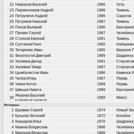
22
Некрасов Василий
1986
Ухта
23
Перевозников Андрей
1988
Тюмень
24
Петрученя Андрей
1986
Саратов
25
Петряков Николай
1987
Тюмень
26
Попов Валерий
1990
Екатеринб
27
Прокин Сергей
1987
Челябинс
28
Стоянов Евгений
1991
Тюмень
29
Султанов Раян
1985
Набережн
30
Титаренко Иван
1985
Верхняя 
31
Феоктистов Дмитрий
1989
Шадринск
32
Халимов Динар
1991
Стерлита
33
Халимов Тимур
1987
Стерлита
34
Цымбалистов Иван
1986
Каменск-У
35
Чалов Игорь
1987
Пермь
36
Чиков Антон
1989
Пермь
37
Швецов Никита
1989
Екатеринб
Яковлев Василий
38
1989
Миасс
в списках не значится
Ветераны
1
Брукман Сергей
1974
Новый Ур
2
Бусыгин Виталий
1972
Копейск
3
Кокшаров Илья
1970
Шадринск
4
Макеев Владислав
1966
Челябинс
5
Миронов Вячеслав
1966
Челябинс