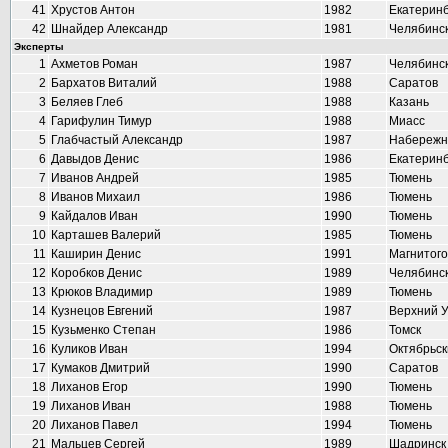
41
Хрустов Антон
1982
Екатеринб
42
Шнайдер Александр
1981
Челябинс
Эксперты
1
Ахметов Роман
1987
Челябинс
2
Бархатов Виталий
1988
Саратов
3
Беляев Глеб
1988
Казань
4
Гарифулин Тимур
1988
Миасс
5
Глабчастый Александр
1987
Набережн
6
Давыдов Денис
1986
Екатеринб
7
Иванов Андрей
1985
Тюмень
8
Иванов Михаил
1986
Тюмень
9
Кайдалов Иван
1990
Тюмень
10
Карташев Валерий
1985
Тюмень
11
Каширин Денис
1991
Магнитого
12
Коробков Денис
1989
Челябинс
13
Крюков Владимир
1989
Тюмень
14
Кузнецов Евгений
1987
Верхний 
15
Кузьменко Степан
1986
Томск
16
Куликов Иван
1994
Октябрьск
17
Кумаков Дмитрий
1990
Саратов
18
Лиханов Егор
1990
Тюмень
19
Лиханов Иван
1988
Тюмень
20
Лиханов Павел
1994
Тюмень
21
Мальцев Сергей
1989
Шадринск