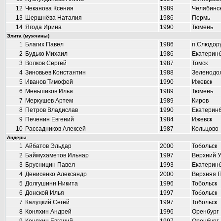
12
Чеканова Ксения
1989
Челябинс
13
Шершнёва Наталия
1986
Пермь
14
Ягода Ирина
1990
Тюмень
Элита (мужчины)
1
Благих Павел
1986
п.Слюдор
2
Будько Михаил
1986
Екатеринб
3
Волков Сергей
1987
Томск
4
Зиновьев Константин
1988
Зеленодо
5
Иванов Тимофей
1990
Ижевск
6
Меньшиков Илья
1989
Тюмень
7
Меркушев Артем
1989
Киров
8
Петров Владислав
1990
Екатеринб
9
Печенин Евгений
1984
Ижевск
10
Рассадников Алексей
1987
Кольцово
Андеры
1
Айбатов Эльдар
2000
Тобольск
2
Баймухаметов Ильнар
1997
Верхний 
3
Брусницин Павел
1993
Екатеринб
4
Денисенко Александр
2000
Верхняя 
5
Долгушинн Никита
1996
Тобольск
6
Донской Илья
1997
Тобольск
7
Калуцкий Сегей
1997
Тобольск
8
Коняхин Андрей
1996
Оренбург