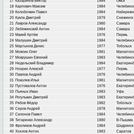
17
Казаринов Виктор
1984
Омск
18
Карпович Максим
1984
Челябинс
19
Колобочкин Павел
1984
Набережн
20
Кукла Дмитрий
1979
Снежинск
21
Лавров Александр
1980
Самара
22
Лебяжинский Антон
1984
Самара
23
Макий Артём
1976
Пермь
24
Малушин Дмитрий
1984
Челябинс
25
Мартынов Денис
1977
Тобольск
26
Можгин Олег
1981
Магнитого
27
Мокрушин Евгений
1983
Челябинс
28
Недельский Владимир
1984
Екатеринб
29
Нохрин Алексей
1977
Пермь
30
Павлов Андрей
1976
Челябинс
31
Поколев Илья
1981
Магнитого
32
Пустовалов Антон
1976
Екатеринб
33
Пьяных Иван
1983
Уфа
34
Рогулькин Дмитрий
1983
Екатеринб
35
Рябов Фёдор
1982
Тобольск
36
Серов Андрей
1978
Магнитого
37
Силонов Павел
1984
Челябинс
38
Титаренко Александр
1980
В-Пышма
39
Фроликов Андрей
1984
Шадринск
40
Хохлов Антон
1983
Саратов