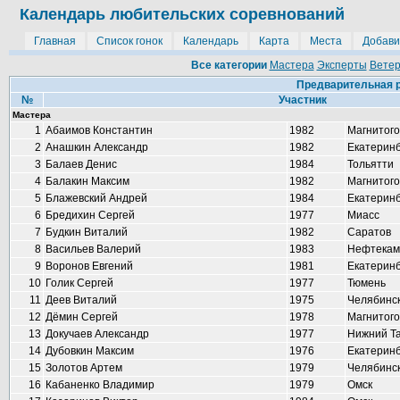
Календарь любительских соревнований
Главная
Список гонок
Календарь
Карта
Места
Добави
Все категории
Мастера
Эксперты
Вете
Предварительная р
№
Участник
Мастера
1
Абаимов Константин
1982
Магнитого
2
Анашкин Александр
1982
Екатеринб
3
Балаев Денис
1984
Тольятти
4
Балакин Максим
1982
Магнитого
5
Блажевский Андрей
1984
Екатеринб
6
Бредихин Сергей
1977
Миасс
7
Будкин Виталий
1982
Саратов
8
Васильев Валерий
1983
Нефтекам
9
Воронов Евгений
1981
Екатеринб
10
Голик Сергей
1977
Тюмень
11
Деев Виталий
1975
Челябинс
12
Дёмин Сергей
1978
Магнитого
13
Докучаев Александр
1977
Нижний Т
14
Дубовкин Максим
1976
Екатеринб
15
Золотов Артем
1979
Челябинс
16
Кабаненко Владимир
1979
Омск