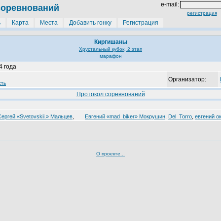
e-mail:
соревнований
регистрация
ь
Карта
Места
Добавить гонку
Регистрация
Киргишаны
Хрустальный кубок, 2 этап
марафон
4 года
Организатор:
сть
Протокол соревнований
Сергей «Svetovskii.» Мальцев
,
Евгений «mad_biker» Мокрушин
,
Del_Torro
,
евгений о
О проекте...