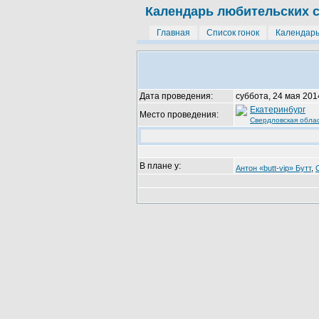
Календарь любительских 
Главная
Список гонок
Календар
Дата проведения:
суббота, 24 мая 201
Екатеринбург
Место проведения:
Свердловская обла
В плане у:
Антон «butt-vip» Бутт
,