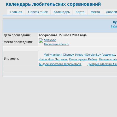
Календарь любительских соревнований
Главная
Список гонок
Календарь
Карта
Места
Добави
Ку
Кубо
Дата проведения:
воскресенье, 27 июля 2014 года
Чулково
Место проведения:
Московская область
Yuri «4amber» Chernov
,
Игорь «iGordienko» Гордиенко
,
В плане у:
«baba_dro» Петрович
,
Игорь «goga» Рябков
,
Наташа «nat
Андрей «Sherhan» Шереметьев
,
Дмитрий «dzemm» Як