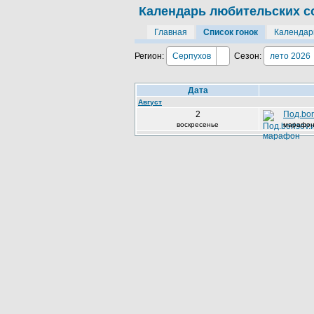
Календарь любительских с
Главная
Список гонок
Календар
Регион:
Серпухов
Сезон:
лето 2026
Дата
Август
2
Под.bor
воскресенье
марафо