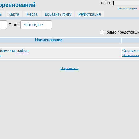
e-mail:
оревнований
регистрация
ь
Карта
Места
Добавить гонку
Регистрация
Гонки:
<все виды>
Только предстоящ
Наименование
isov.ик марафон
Серпухо
н
Московская
О проекте...