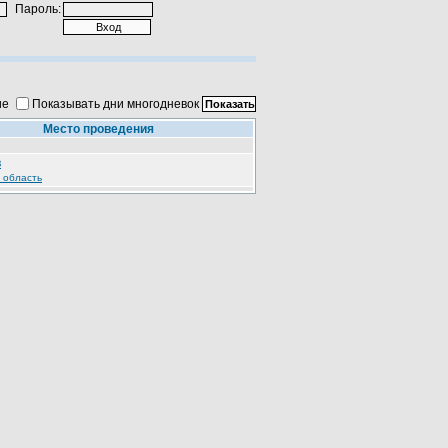
Пароль:
ие
Показывать дни многодневок
Место проведения
в
 область