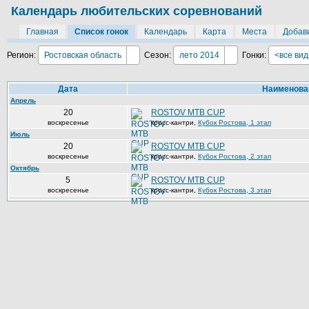
Календарь любительских соревнований
Главная
Список гонок
Календарь
Карта
Места
Добави
Регион:
Ростовская область
Сезон:
лето 2014
Гонки:
<все ви
Дата
Наименова
Апрель
20
ROSTOV MTB CUP
воскресенье
кросс-кантри
,
Кубок Ростова, 1 этап
Июль
20
ROSTOV MTB CUP
воскресенье
кросс-кантри
,
Кубок Ростова, 2 этап
Октябрь
5
ROSTOV MTB CUP
воскресенье
кросс-кантри
,
Кубок Ростова, 3 этап